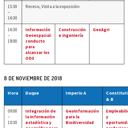
15:30
Receso, Visita a la exposición
–
16:30
16:30
Información
Construcción
GeoAgri
–
Geoespacial:
e ingeniería
18:00
conducto
para
alcanzar los
ODS
8 DE NOVIEMBRE DE 2018
Hora
Duque
Imperio A
Constitut
& B
09:00
Integración de
Geoinformación
Empleabil
–
la información
para la
y
10:30
estadística y
Biodiversidad
oportunid