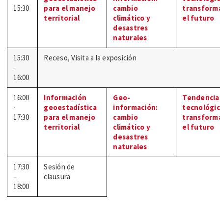
15:30
para el manejo
cambio
transform
territorial
climático y
el futuro
desastres
naturales
15:30
Receso, Visita a la exposición
-
16:00
16:00
Información
Geo-
Tendencia
-
geoestadística
información:
tecnológi
17:30
para el manejo
cambio
transform
territorial
climático y
el futuro
desastres
naturales
17:30
Sesión de
–
clausura
18:00