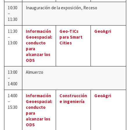
10:30
Inauguración de la exposición, Receso
–
11:30
11:30
Información
Geo-TICs
GeoAgri
–
Geoespacial:
para Smart
13:00
conducto
Cities
para
alcanzar los
ODS
13:00
Almuerzo
–
14:00
14:00
Información
Construcción
GeoAgri
–
Geoespacial:
e ingeniería
15:30
conducto
para
alcanzar los
ODS