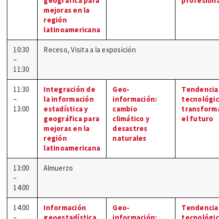
geográfica para
profesion
mejoras en la
región
latinoamericana
10:30
Receso, Visita a la exposición
–
11:30
11:30
Integración de
Geo-
Tendencia
–
la información
información:
tecnológi
13:00
estadística y
cambio
transform
geográfica para
climático y
el futuro
mejoras en la
desastres
región
naturales
latinoamericana
13:00
Almuerzo
–
14:00
14:00
Información
Geo-
Tendencia
–
geoestadística
información:
tecnológi